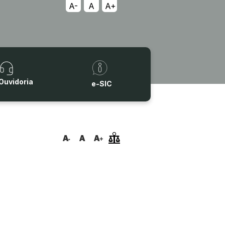
A-
A
A+
Ouvidoria
e-SIC