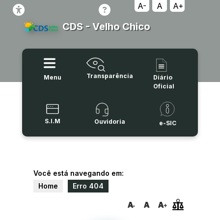
A-
A
A+
CDS - Velho Chico
Transparência
Menu
Diário
Oficial
S.I.M
Ouvidoria
e-SIC
Você está navegando em:
Home
Erro 404