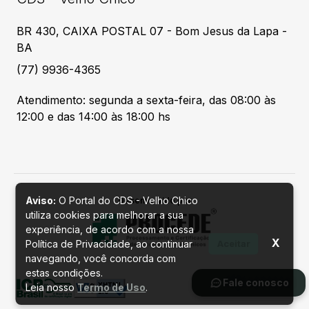
BR 430, CAIXA POSTAL 07 - Bom Jesus da Lapa -
BA
(77) 9936-4365
Atendimento: segunda a sexta-feira, das 08:00 às
12:00 e das 14:00 às 18:00 hs
Aviso:
O Portal do CDS - Velho Chico
Desenvolvido por
utiliza cookies para melhorar a sua
experiência, de acordo com a nossa
X
Política de Privacidade, ao continuar
Aceitar
navegando, você concorda com
estas condições.
Fale conosco
Leia nosso
Termo de Uso
.