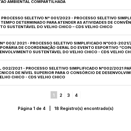
TÃO AMBIENTAL COMPARTILHADA
AL PROCESSO SELETIVO Nº 001/2023 - PROCESSO SELETIVO SIMPL
TEMPO DETERMINADO PARA ATENDER AS ATIVIDADES DE CONVÊ
TO SUSTENTÁVEL DO VELHO CHICO – CDS VELHO CHICO
AL Nº 003/ 2021 - PROCESSO SELETIVO SIMPLIFICADO N°003-2021
ORÁRIA DE COORDENAÇÃO GERAL DO EVENTO ESPORTIVO “COPA
ENVOLVIMENTO SUSTENTÁVEL DO VELHO CHICO - CDS VELHO CH
AL 002/2021 - PROCESSO SELETIVO SIMPLIFICADO N°002/2021 
CNICOS DE NÍVEL SUPERIOR PARA O CONSÓRCIO DE DESENVOLVI
ELHO CHICO - CDS VELHO CHICO
1
2
3
4
Página 1 de 4 | 18 Registro(s) encontrado(s)