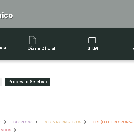
hico
cia
Diário Oficial
S.I.M
Processo Seletivo
S
DESPESAS
ATOS NORMATIVOS
LRF (LEI DE RESPONSA
 DADOS