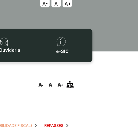
A-
A
A+
Ouvidoria
e-SIC
BILIDADE FISCAL)
REPASSES