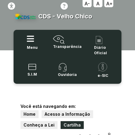
A-
A
A+
CDS - Velho Chico
Transparência
Menu
Diário
Oficial
S.I.M
Ouvidoria
e-SIC
Você está navegando em:
Home
Acesso a Informação
Conheça a Lei
Cartilha